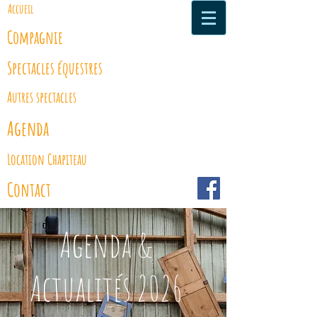
Accueil
Compagnie
Spectacles équestres
Autres spectacles
Agenda
Location Chapiteau
Contact
Agenda &
Actualités 2026