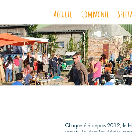
Accueil
Compagnie
Spect
L'été du Hangar
L'
Chaque été depuis 2012, le Han