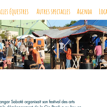
acles équestres
Autres spectacles
Agenda
Loc
 saboté
Ete du Hangar Sabot
gar Saboté organisait son festival des arts