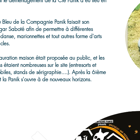
ant le déménagement de la Cie Panik a eu lieu en
 Bleu de la Compagnie Panik faisait son
ar Saboté afin de permettre à différentes
anse, marionnettes et tout autres forme d'arts
acles.
auration maison était proposée au public, et les
s étaient nombreuses sur le site (entresorts et
biles, stands de sérigraphie....). Après la 6ième
et la Panik s'ouvre à de nouveaux horizons.