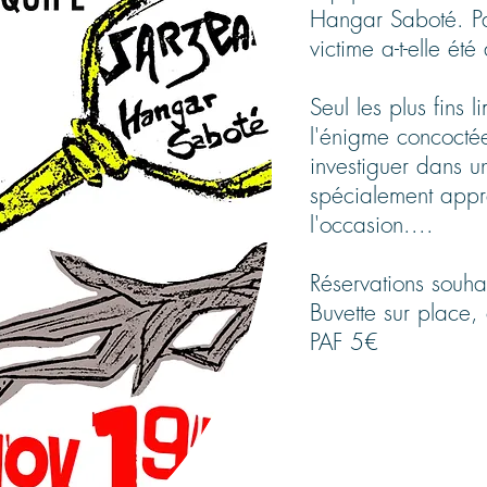
Hangar Saboté. Pa
victime a-t-elle ét
Seul les plus fins 
l'énigme concocté
investiguer dans 
spécialement apprê
l'occasion....
Réservations sou
Buvette sur place,
PAF 5€