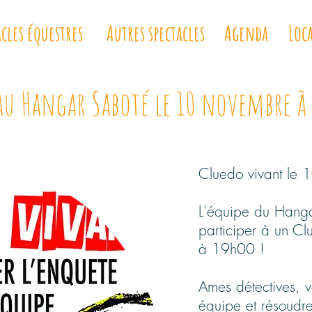
acles équestres
Autres spectacles
Agenda
Loc
u Hangar Saboté le 10 novembre à
Cluedo vivant le
L'équipe du Hanga
participer à un C
à 19h00 !
Ames détectives, 
équipe et résoudre