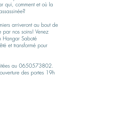
r qui, comment et où la
é assassinée?
limiers arriveront au bout de
e par nos soins! Venez
un Hangar Saboté
té et transformé pour
haitées au 0650573802.
 ouverture des portes 19h