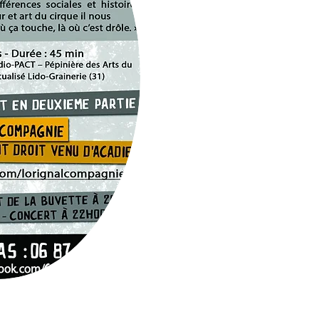
>>Par Là<<
tacles panik c'est