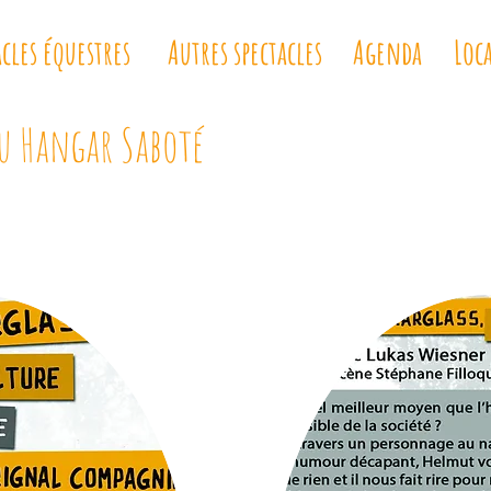
acles équestres
Autres spectacles
Agenda
Loc
u Hangar Saboté