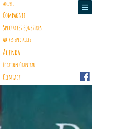
Accueil
Compagnie
Spectacles équestres
Autres spectacles
Agenda
Location Chapiteau
Contact